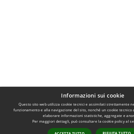
Informazioni sui cookie
Questo sito web utilizza cookie tecnici e assimilati strettamente n
funzionamento e alla navigazione del sito, nonché un cookie tecnico an
elaborare informazioni statistiche, aggregate e ano
Per maggiori dettagli, può consultare la cookie policy al 
RIFIUTA TUTTO
ACCETTA TUTTO