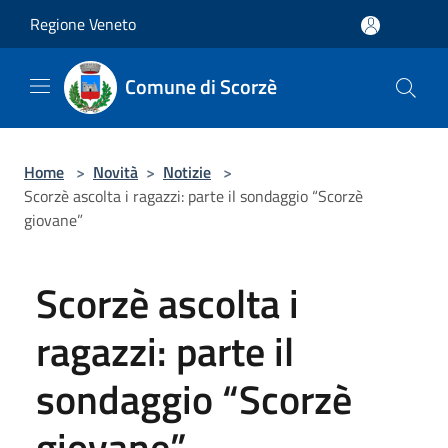
Salta al contenuto principale
Regione Veneto
Comune di Scorzè
Home
>
Novità
>
Notizie
>
Scorzè ascolta i ragazzi: parte il sondaggio “Scorzè
giovane”
Scorzè ascolta i
ragazzi: parte il
sondaggio “Scorzè
giovane”