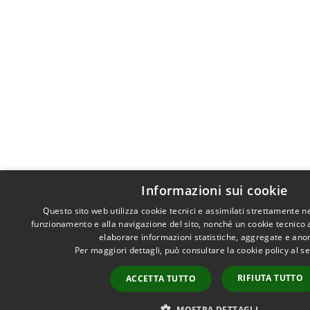
Informazioni sui cookie
Questo sito web utilizza cookie tecnici e assimilati strettamente n
funzionamento e alla navigazione del sito, nonché un cookie tecnico an
elaborare informazioni statistiche, aggregate e ano
Per maggiori dettagli, può consultare la cookie policy al 
RIFIUTA TUTTO
ACCETTA TUTTO
MOSTRA DETTAGLI