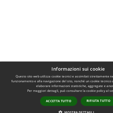
Informazioni sui cookie
Questo sito web utilizza cookie tecnici e assimilati strettamente n
funzionamento e alla navigazione del sito, nonché un cookie tecnico an
elaborare informazioni statistiche, aggregate e ano
Per maggiori dettagli, può consultare la cookie policy al 
RIFIUTA TUTTO
ACCETTA TUTTO
MOSTRA DETTAGLI