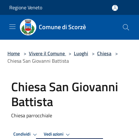
Salta al contenuto principale
Regione Veneto
Comune di Scorzè
Home
>
Vivere il Comune
>
Luoghi
>
Chiesa
>
Chiesa San Giovanni Battista
Chiesa San Giovanni
Battista
Chiesa parrocchiale
Condividi
Vedi azioni