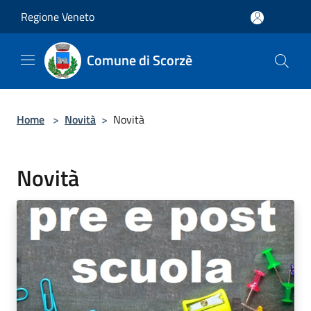
Salta al contenuto principale
Regione Veneto
Comune di Scorzè
Home
>
Novità
>
Novità
Novità